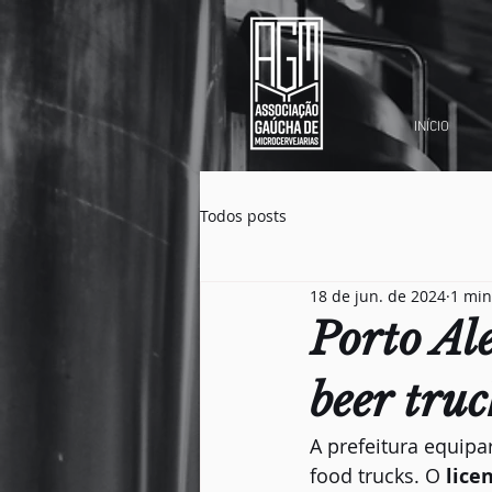
INÍCIO
Todos posts
18 de jun. de 2024
1 min
Porto Al
beer truc
A prefeitura equipa
food trucks. O 
lice