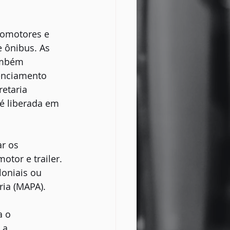
tomotores e 
 ônibus. As 
ambém 
enciamento 
etaria 
é liberada em 
ar os 
tor e trailer. 
oniais ou 
ria (MAPA).
 o 
 a 