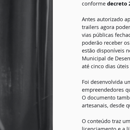
conforme 
decreto 
Antes autorizado ap
trailers agora pode
vias públicas fech
poderão receber os
estão disponíveis n
Municipal de Desen
até cinco dias úteis
Foi desenvolvida u
empreendedores que 
O documento também
artesanais, desde q
O conteúdo traz um
licenciamento e a l