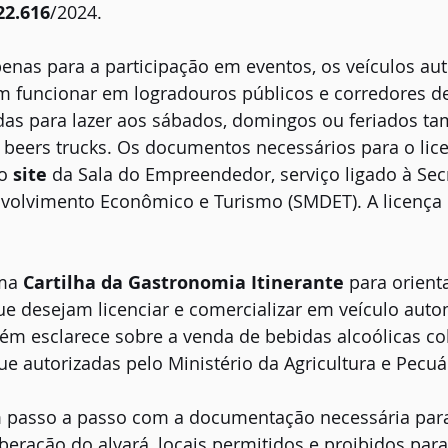
22.616
/2024.
enas para a participação em eventos, os veículos au
m funcionar em logradouros públicos e corredores de
adas para lazer aos sábados, domingos ou feriados t
 beers trucks. Os documentos necessários para o lic
o 
site
 da Sala do Empreendedor, serviço ligado à Secr
volvimento Econômico e Turismo (SMDET). A licença 
ma 
Cartilha da Gastronomia Itinerante
 para orient
desejam licenciar e comercializar em veículo automo
 esclarece sobre a venda de bebidas alcoólicas col
ue autorizadas pelo Ministério da Agricultura e Pecuá
 passo a passo com a documentação necessária para
iberação do alvará, locais permitidos e proibidos para