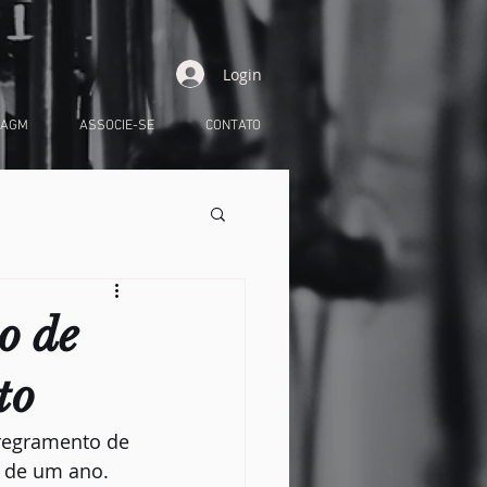
Login
 AGM
ASSOCIE-SE
CONTATO
o de
to
 regramento de 
e de um ano. 