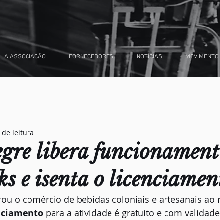
A ASSOCIAÇÃO
FORNECEDORES
NOTÍCIAS
MOVIMENTO
 de leitura
egre libera funcionament
ks e isenta o licenciamen
rou o comércio de bebidas coloniais e artesanais ao
nciamento
 para a atividade é gratuito e com validad