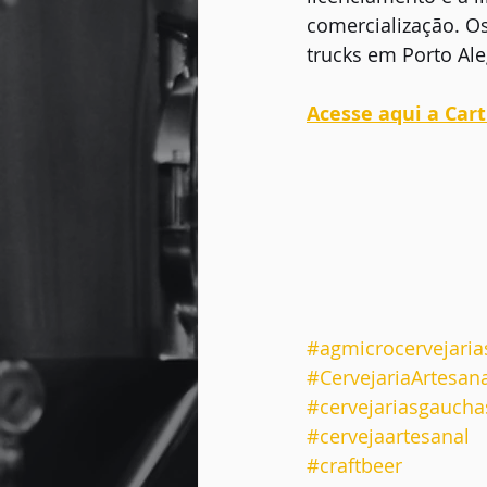
comercialização. O
trucks em Porto Ale
Acesse aqui a Car
#agmicrocervejaria
#CervejariaArtesan
#cervejariasgaucha
#cervejaartesanal
#craftbeer