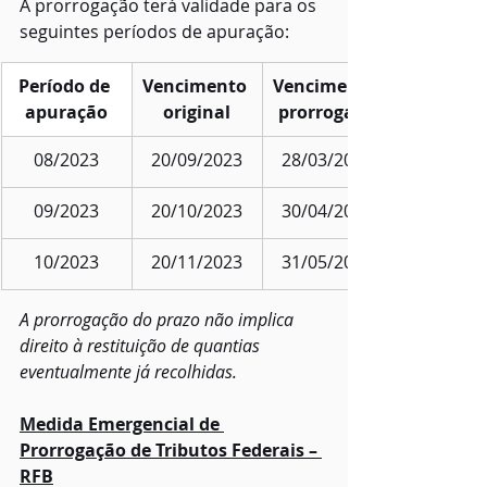
A prorrogação terá validade para os 
seguintes períodos de apuração:
Período de 
Vencimento 
Vencimento 
apuração
original
prorrogado
08/2023
20/09/2023
​28/03/2024
09/2023
20/10/2023
​30/04/2024
10/2023
20/11/2023
31/05/2024
A prorrogação do prazo não implica 
direito à restituição de quantias 
eventualmente já recolhidas.
Medida Emergencial de 
Prorrogação de Tributos Federais – 
RFB