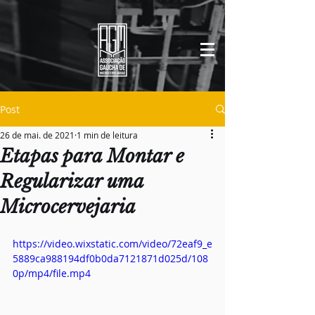
Post
26 de mai. de 2021
1 min de leitura
Etapas para Montar e
Regularizar uma
Microcervejaria
https://video.wixstatic.com/video/72eaf9_e
5889ca988194df0b0da7121871d025d/108
0p/mp4/file.mp4