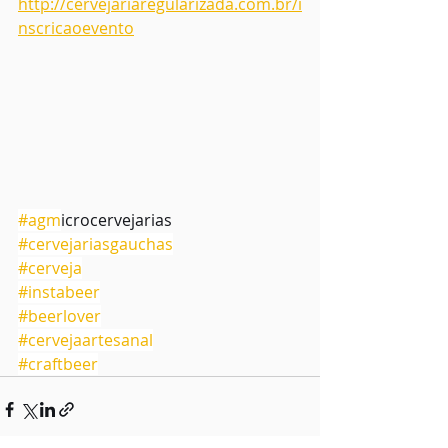
http://cervejariaregularizada.com.br/i
nscricaoevento
#agm
icrocervejarias
#cervejariasgauchas
#cerveja
#instabeer
#beerlover
#cervejaartesanal
#craftbeer