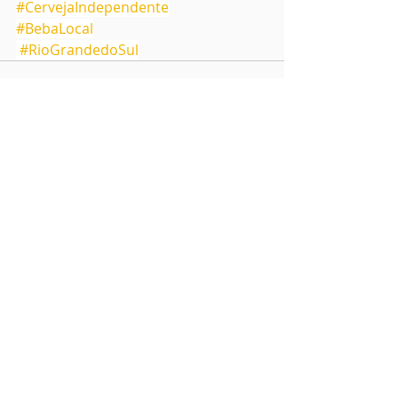
#CervejaIndependente
#BebaLocal
#RioGrandedoSul
Posts recentes
Ver tudo