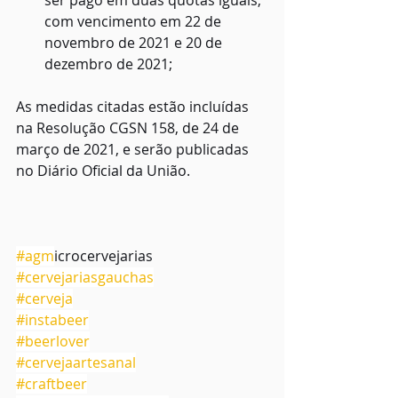
ser pago em duas quotas iguais, 
com vencimento em 22 de 
novembro de 2021 e 20 de 
dezembro de 2021;
As medidas citadas estão incluídas 
na Resolução CGSN 158, de 24 de 
março de 2021, e serão publicadas 
no Diário Oficial da União.
#agm
icrocervejarias
#cervejariasgauchas
#cerveja
#instabeer
#beerlover
#cervejaartesanal
#craftbeer