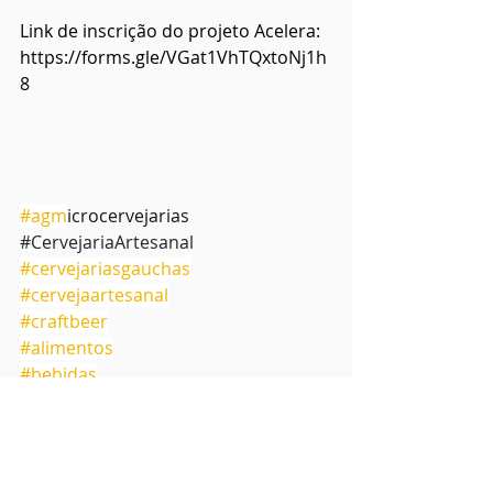
Link de inscrição do projeto Acelera: 
https://forms.gle/VGat1VhTQxtoNj1h
8
#agm
icrocervejarias
#CervejariaArtesanal
#cervejariasgauchas
#cervejaartesanal
#craftbeer
#alimentos
#bebidas
#industria
#desenvolvimento
#inovacao