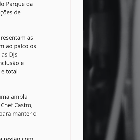
do Parque da 
ções de 
apresentam as 
m ao palco os 
 as DJs 
nclusão e 
e total 
 uma ampla 
Chef Castro, 
 para manter o 
a região com 