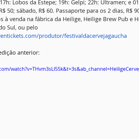
 17h: Lobos da Estepe; 19h: Gelpi; 22h: Ultramen; e 0
R$ 50; sábado, R$ 60. Passaporte para os 2 dias, R$ 9
 à venda na fábrica da Heilige, Heilige Brew Pub e He
o Sul, ou pelo 
eventickets.com/produtor/festivaldacervejagaucha
edição anterior:
.com/watch?v=THvm3sLI55k&t=3s&ab_channel=HeiligeCervej