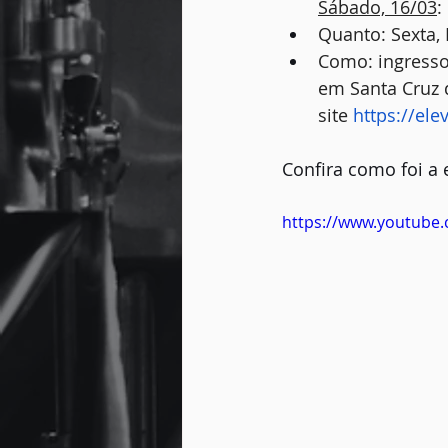
Sábado, 16/03
:
Quanto: Sexta, 
Como: ingressos
em Santa Cruz d
site 
https://el
Confira como foi a 
https://www.youtube