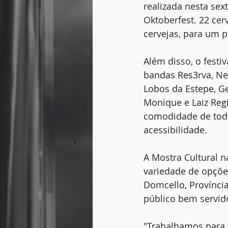
realizada nesta sex
Oktoberfest. 22 ce
cervejas, para um 
Além disso, o festi
bandas Res3rva, Ne
Lobos da Estepe, Ge
Monique e Laiz Reg
comodidade de todos
acessibilidade.
A Mostra Cultural n
variedade de opções
Domcello, Província
público bem servid
"Trabalhamos para v