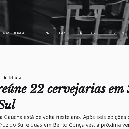
A ASSOCIAÇÃO
FORNECEDORES
NOTÍCIAS
MOVIMENTO
n de leitura
 reúne 22 cervejarias em
Sul
ja Gaúcha está de volta neste ano. Após seis edições
ruz do Sul e duas em Bento Gonçalves, a próxima ver