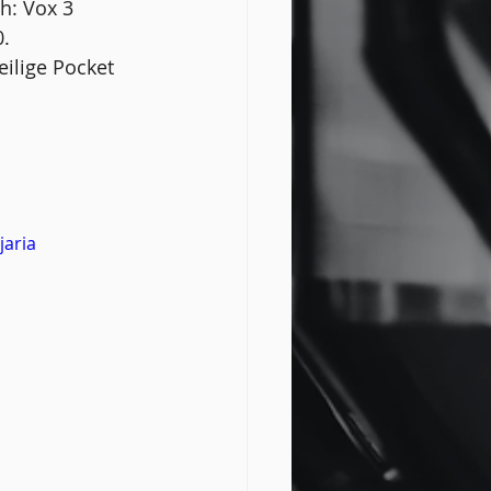
1h: Vox 3
0.
ilige Pocket 
aria