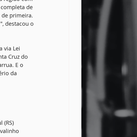
 completa de 
 de primeira. 
", destacou o 
 via Lei 
nta Cruz do 
rrua. E o 
ério da 
l (RS)
valinho 