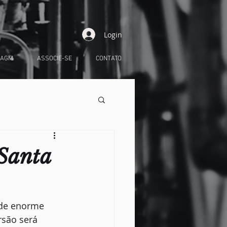
Login
 AGM
ASSOCIE-SE
CONTATO
 Santa
 de enorme 
são será 