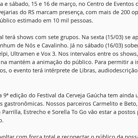
ta e sábado, 15 e 16 de março, no Centro de Eventos 
rvejarias do RS marcam presença, com mais de 200 op
público estimado em 10 mil pessoas.
val terá shows com sete grupos. Na sexta (15/03) se 
nhum de Nós e Cavalinho. Já no sábado (16/03) sobe
lpi, Ultramen e Vox 3. Nos intervalos entre os shows,
ina mantém a animação do público. Para permitir a i
, o evento terá intérprete de Libras, audiodescrição 
a 9ª edição do Festival da Cerveja Gaúcha tem ainda
 gastronômicas. Nossos parceiros Carmelito e Beto, 
 Parrilla, Estrecho e Sorella To Go vão estar a postos
o.
oltar com força total e reconectar o público da noss