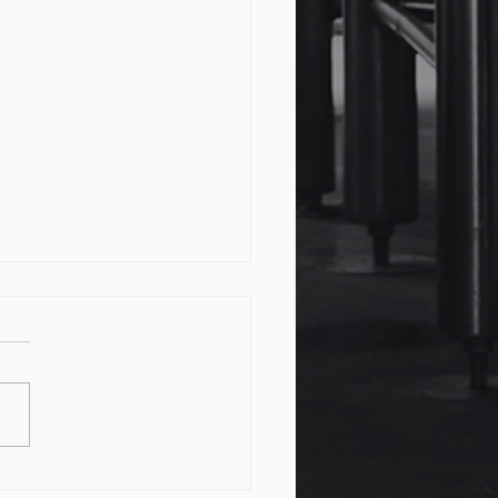
 Papo AGM – Conexões,