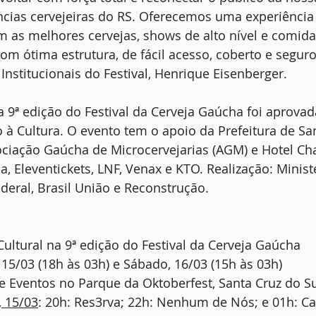
ências cervejeiras do RS. Oferecemos uma experiência
 as melhores cervejas, shows de alto nível e comida
m ótima estrutura, de fácil acesso, coberto e seguro
 Institucionais do Festival, Henrique Eisenberger.
a 9ª edição do Festival da Cerveja Gaúcha foi aprovada
o à Cultura. O evento tem o apoio da Prefeitura de Sa
ociação Gaúcha de Microcervejarias (AGM) e Hotel Cha
a, Eleventickets, LNF, Venax e KTO. Realização: Minist
deral, Brasil União e Reconstrução.
ultural na 9ª edição do Festival da Cerveja Gaúcha
15/03 (18h às 03h) e Sábado, 16/03 (15h às 03h)
 Eventos no Parque da Oktoberfest, Santa Cruz do Su
, 15/03
: 20h: Res3rva; 22h: Nenhum de Nós; e 01h: Ca