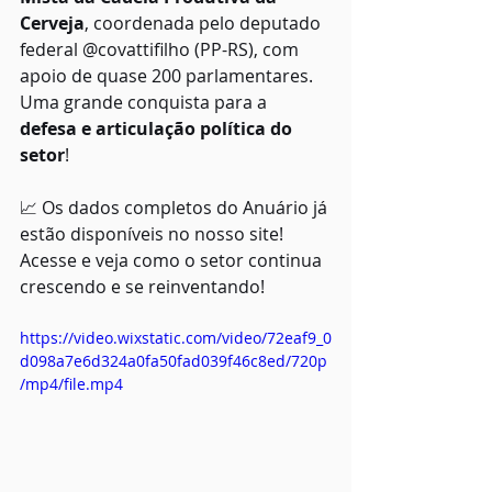
Cerveja
, coordenada pelo deputado 
federal @covattifilho (PP-RS), com 
apoio de quase 200 parlamentares. 
Uma grande conquista para a 
defesa e articulação política do 
setor
!
📈 Os dados completos do Anuário já 
estão disponíveis no nosso site! 
Acesse e veja como o setor continua 
crescendo e se reinventando!
https://video.wixstatic.com/video/72eaf9_0
d098a7e6d324a0fa50fad039f46c8ed/720p
/mp4/file.mp4