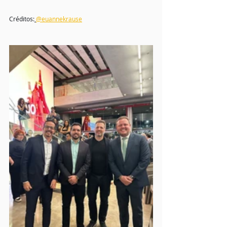
Créditos:
@euannekrause