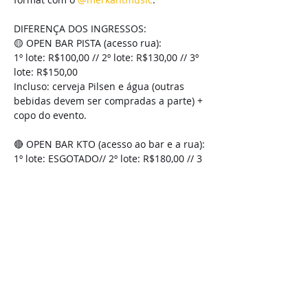
DIFERENÇA DOS INGRESSOS:

🟡 OPEN BAR PISTA (acesso rua):

1º lote: R$100,00 // 2º lote: R$130,00 // 3º 
lote: R$150,00

Incluso: cerveja Pilsen e água (outras 
bebidas devem ser compradas a parte) + 
copo do evento.

🔴 OPEN BAR KTO (acesso ao bar e a rua):

1º lote: ESGOTADO// 2º lote: R$180,00 // 3 
lote: R$200,00

Incluso: todos os estilos de cerveja 
disponíveis no tap, drinks de torneira 
(berg, pink citrus e gin tropical), refri, 
água e energético + caneca oficial do 
evento.

🎟️ Ingressos disponíveis pelo site Minha 
Entrada ou direto no caixa do bar.

➗ Parcelamento do valor somente no site.
