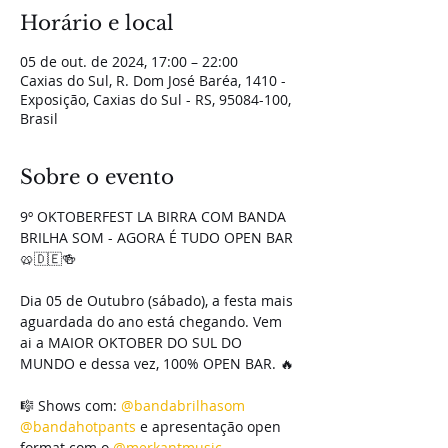
Horário e local
05 de out. de 2024, 17:00 – 22:00
Caxias do Sul, R. Dom José Baréa, 1410 -
Exposição, Caxias do Sul - RS, 95084-100,
Brasil
Sobre o evento
9º OKTOBERFEST LA BIRRA COM BANDA 
BRILHA SOM - AGORA É TUDO OPEN BAR 
🥨🇩🇪🍻

Dia 05 de Outubro (sábado), a festa mais 
aguardada do ano está chegando. Vem 
ai a MAIOR OKTOBER DO SUL DO 
MUNDO e dessa vez, 100% OPEN BAR. 🔥

🎼 Shows com: 
@bandabrilhasom
@bandahotpants
 e apresentação open 
format com o 
@merkantmusic
.
