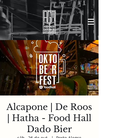
Alcapone | De Roos
| Hatha - Food Hall
Dado Bier
sáb., 26 de out.
  |  
Porto Alegre