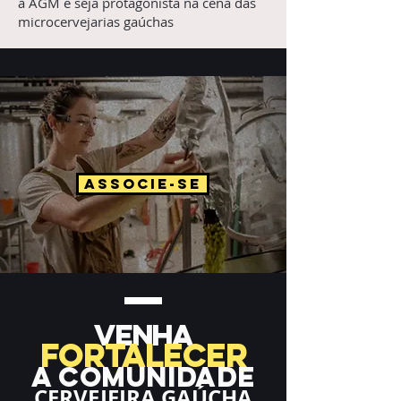
à AGM e seja protagonista na cena das
microcervejarias gaúchas
ASSOCIE-SE
venha
FORTALECER
A COMUNIDADE
CERVEJEIRA GAÚCHA